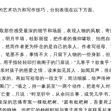
的艺术功力和写作技巧，分别表现在以下方面。
取那些感受最深的细节和场面，表现人物的风貌，寄
来，明月半墙，桂影斑驳，把作者的偃仰啸歌、怡然自
意，然而作者更为怀念的是自己的亲人。作者写祖母、
述。笔墨不多，事情不大，只留下人物的一些身影，但
时，用手指轻轻叩打南阁子的门扉说：“儿寒乎？欲食乎
亲对孩子的慈爱之情，读来如见其人，如闻其声，倍
生发的。再如写祖母的一段文字，简洁细腻，绘声传神，
手阖门”，“顷之，持一象笏至”一两个动作，把老年人
亡妻，只说：“时至轩中，从余问古事，或凭几学书
极深的悲痛寄寓一棵枇杷树。“庭有枇杷树，吾妻死
情的静物，但把它的种植时间与妻子逝世之年联系起来