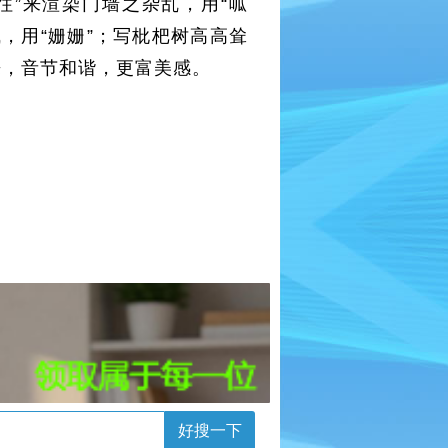
往”来渲染门墙之杂乱，用“呱
，用“姗姗”；写枇杷树高高耸
来，音节和谐，更富美感。
好搜一下