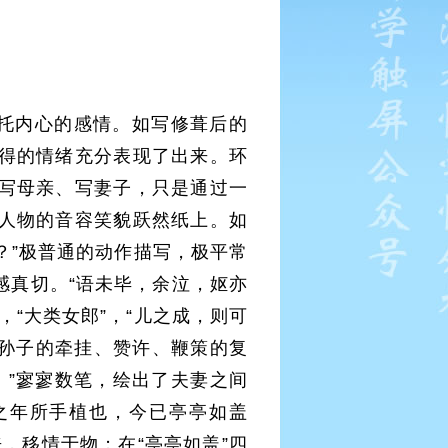
托内心的感情。如写修葺后的
得的情绪充分表现了出来。环
写母亲、写妻子，只是通过一
人物的音容笑貌跃然纸上。如
？”极普通的动作描写，极平常
感真切。“语未毕，余泣，妪亦
“大类女郎”，“儿之成，则可
对孙子的牵挂、赞许、鞭策的复
。”寥寥数笔，绘出了夫妻之间
之年所手植也，今已亭亭如盖
，移情于物；在“亭亭如盖”四