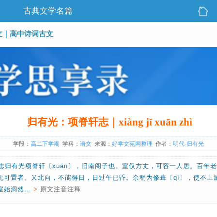
古典文学名篇
文
｜
高中诗词古文
归有光：项脊轩志｜xiàng jǐ xuān zhì
学段：
高二下学期
学科：
语文
来源：
好学文苑网整理
作者：
明代-归有光
志归有光项脊轩〔xuān〕，旧南阁子也。室仅方丈，可容一人居。百年老屋
无可置者。又北向，不能得日，日过午已昏。余稍为修葺〔qì〕，使不上漏
室始洞然…
>
原文注音注释