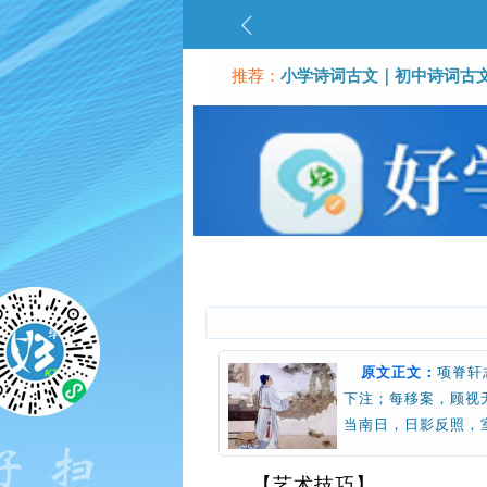
推荐：
小学诗词古文
｜
初中诗词古
原文正文：
项脊轩
下注；每移案，顾视
当南日，日影反照，
【艺术技巧】