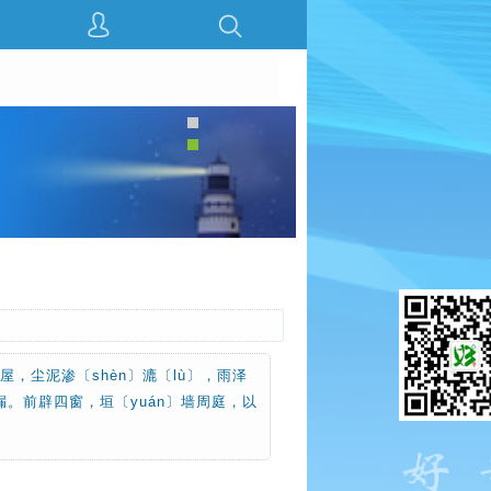
，尘泥渗〔shèn〕漉〔lù〕，雨泽
。前辟四窗，垣〔yuán〕墙周庭，以