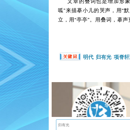
文章的叠词也是增加形象
呱”来描摹小儿的哭声，用“
立，用“亭亭”。用叠词，摹
明代
归有光
项脊轩