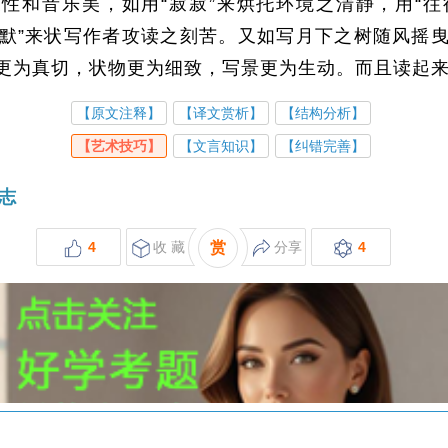
性和音乐美，如用“寂寂”来烘托环境之清静，用“往
默默”来状写作者攻读之刻苦。又如写月下之树随风摇曳
声更为真切，状物更为细致，写景更为生动。而且读起
【原文注释】
【译文赏析】
【结构分析】
【艺术技巧】
【文言知识】
【纠错完善】
志
4
收 藏
赏
分享
4