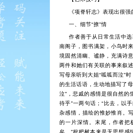
《项脊轩志》表现出很强
一、细节“撩”情
作者善于从日常生活中选
南阁子，图书满架，小鸟时
境固然清幽、谧静，充满诗
两件和她们有关联的事来叙
写母亲听到大姐“呱呱而泣”
的生活话语，生动地描写了母
泣”，悲戚的感情是很自然的
待乎”一两句话；“比去，以
杂感情，描绘的惟妙惟肖。写
的一片深情。末尾，作者把
矣。”枇杷树本来是无思想感