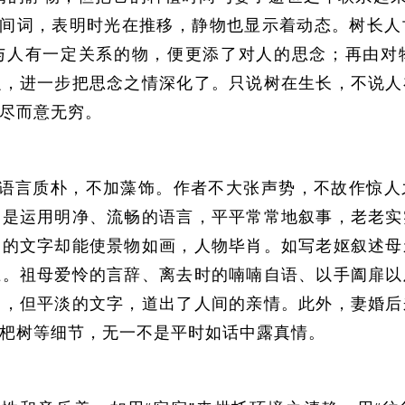
时间词，表明时光在推移，静物也显示着动态。树长
与人有一定关系的物，便更添了对人的思念；再由对
融，进一步把思念之情深化了。只说树在生长，不说人
尽而意无穷。
语言质朴，不加藻饰。作者不大张声势，不故作惊人
只是运用明净、流畅的语言，平平常常地叙事，老老实
白的文字却能使景物如画，人物毕肖。如写老妪叙述母
上。祖母爱怜的言辞、离去时的喃喃自语、以手阖扉以
的，但平淡的文字，道出了人间的亲情。此外，妻婚后
杷树等细节，无一不是平时如话中露真情。