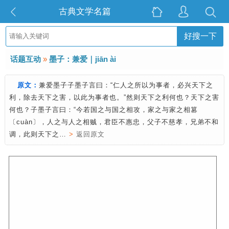
古典文学名篇
好搜一下
话题互动
»
墨子：兼爱｜jiān ài
原文：
兼爱墨子子墨子言曰：“仁人之所以为事者，必兴天下之
利，除去天下之害，以此为事者也。”然则天下之利何也？天下之害
何也？子墨子言曰：“今若国之与国之相攻，家之与家之相篡
〔cuàn〕，人之与人之相贼，君臣不惠忠，父子不慈孝，兄弟不和
调，此则天下之…
>
返回原文